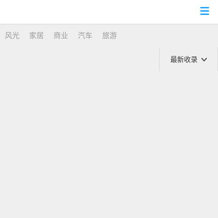
全部
推荐
精选
航拍
房产
城市
高校
纪实
风光
家居
商业
汽车
旅游
最新收录